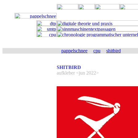
pappelschnee
cpu
shitbird
SHITBIRD
aufkleber <jun 2022>